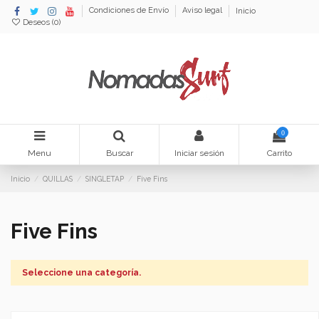
Condiciones de Envío
Aviso legal
Inicio
Deseos (
0
)
0
Menu
Buscar
Iniciar sesión
Carrito
Inicio
QUILLAS
SINGLETAP
Five Fins
Five Fins
Seleccione una categoría.