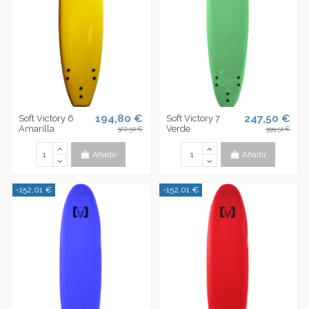
194,80 €
247,50 €
Soft Victory 6
Soft Victory 7
Amarilla
Verde
322,50 €
399,51 €
Añadir
Añadir
-152,01 €
-152,01 €