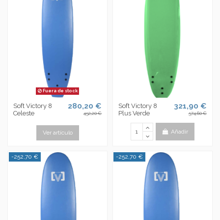
Fuera de stock
280,20 €
321,90 €
Soft Victory 8
Soft Victory 8
Celeste
Plus Verde
452,20 €
574,60 €
Añadir
Ver artículo
-252,70 €
-252,70 €