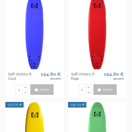
194,80 €
194,80 €
Soft Victory 6
Soft Victory 6
Azul
Roja
322,50 €
322,50 €
Añadir
Añadir
-127,70 €
-152,01 €