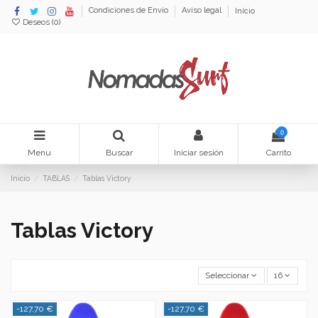
Condiciones de Envío
Aviso legal
Inicio
Deseos (
0
)
0
Menu
Buscar
Iniciar sesión
Carrito
Inicio
TABLAS
Tablas Victory
Tablas Victory
Seleccionar
16
-127,70 €
-127,70 €