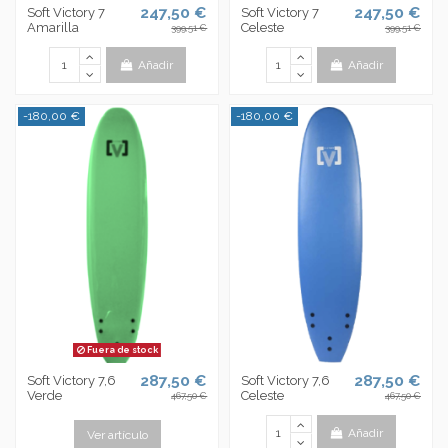
247,50 €
247,50 €
Soft Victory 7
Soft Victory 7
Amarilla
Celeste
399,51 €
399,51 €
Añadir
Añadir
-180,00 €
-180,00 €
Fuera de stock
287,50 €
287,50 €
Soft Victory 7,6
Soft Victory 7,6
Verde
Celeste
467,50 €
467,50 €
Añadir
Ver artículo