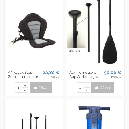
22,80 €
90,00 €
A3 Kayak Seat
A14 Remo Zero
Zero (asiento sup)
Sup Carbono 3pz
37,99 €
150,00 €
Añadir
Añadir