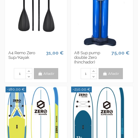
31,00 €
75,00 €
A4 Remo Zero
A8 Sup pump
Sup/Kayak
double Zero
(hinchador)
Añadir
Añadir
-180,00 €
-210,00 €