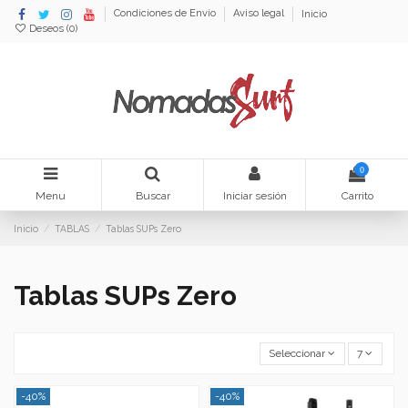
Condiciones de Envío
Aviso legal
Inicio
Deseos (
0
)
0
Menu
Buscar
Iniciar sesión
Carrito
Inicio
TABLAS
Tablas SUPs Zero
Tablas SUPs Zero
Seleccionar
7
-40%
-40%