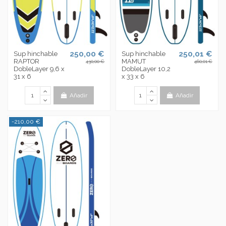
250,00 €
250,01 €
Sup hinchable
Sup hinchable
RAPTOR
MAMUT
430,00 €
460,01 €
DobleLayer 9,6 x
DobleLayer 10,2
31 x 6
x 33 x 6
Añadir
Añadir
-210,00 €