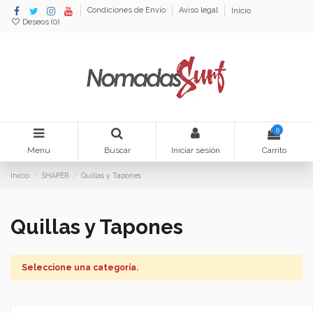
Condiciones de Envío
Aviso legal
Inicio
Deseos (
0
)
0
Menu
Buscar
Iniciar sesión
Carrito
Inicio
SHAPER
Quillas y Tapones
Quillas y Tapones
Seleccione una categoría.