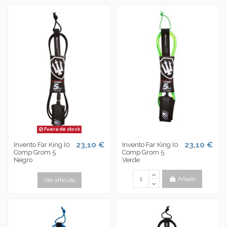
Fuera de stock
23,10 €
23,10 €
Invento Far King I0
Invento Far King I0
Comp Grom 5
Comp Grom 5
Negro
Verde
Añadir
Ver artículo