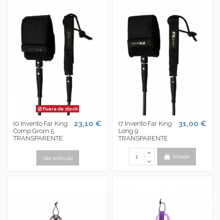
Fuera de stock
23,10 €
31,00 €
I0 Invento Far King
I7 Invento Far King
Comp Grom 5
Long 9
TRANSPARENTE
TRANSPARENTE
Añadir
Ver artículo