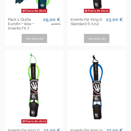
Fuera de stock
Fuera de stock
29,00 €
23,00 €
Pack 1: Quilla
Invento Far King I2
Eurofin + Wax +
Standard 6 Azul
42,00 €
Invento FK 7
Ver artículo
Ver artículo
Fuera de stock
23,00 €
27,00 €
Invento Far King I2
Invento Far King I4