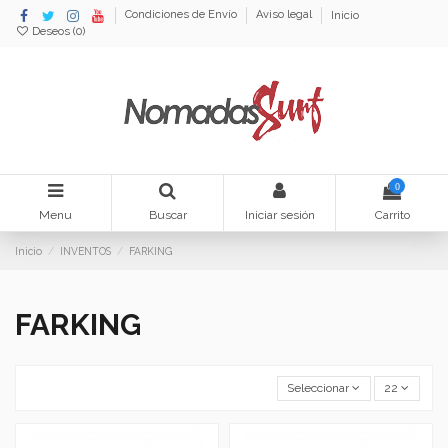
Condiciones de Envío
Aviso legal
Inicio
Deseos (
0
)
0
Menu
Buscar
Iniciar sesión
Carrito
Inicio
INVENTOS
FARKING
FARKING
Seleccionar
22