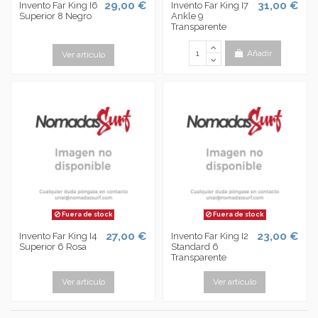
29,00 €
31,00 €
Invento Far King I6
Invento Far King I7
Superior 8 Negro
Ankle 9
Transparente
Añadir
Ver artículo
Fuera de stock
Fuera de stock
27,00 €
23,00 €
Invento Far King I4
Invento Far King I2
Superior 6 Rosa
Standard 6
Transparente
Ver artículo
Ver artículo