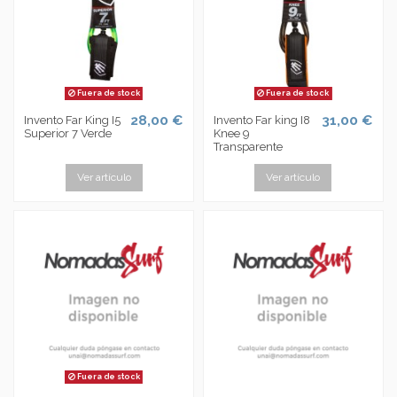
Fuera de stock
Fuera de stock
28,00 €
31,00 €
Invento Far King I5
Invento Far king I8
Superior 7 Verde
Knee 9
Transparente
Ver artículo
Ver artículo
Fuera de stock