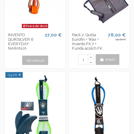
Fuera de stock
27,00 €
78,00 €
INVENTO
Pack 2: Quilla
QUIKSILVER 6
Eurofin + Wax +
112,00 €
EVERYDAY
Invento FK 7 +
NARANJA
Funda acolch FK
Añadir
Ver artículo
-13,00 €