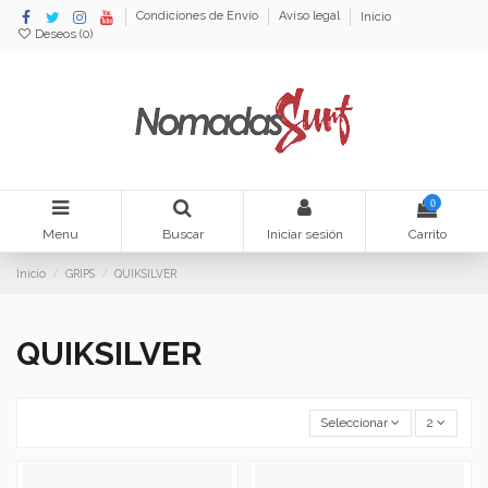
Condiciones de Envío
Aviso legal
Inicio
Deseos (
0
)
0
Menu
Buscar
Iniciar sesión
Carrito
Inicio
GRIPS
QUIKSILVER
QUIKSILVER
Seleccionar
2