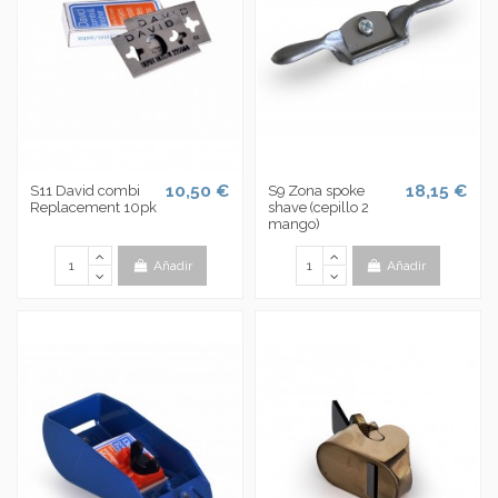
10,50 €
18,15 €
S11 David combi
S9 Zona spoke
Replacement 10pk
shave (cepillo 2
mango)
Añadir
Añadir