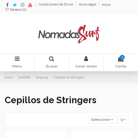
Condiciones de Envío
Aviso legal
Inicio
Deseos (
0
)
0
Menu
Buscar
Iniciar sesión
Carrito
Inicio
SHAPER
Shaping
Cepillos de Stringers
Cepillos de Stringers
Seleccionar
9