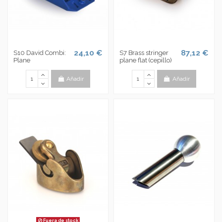
24,10 €
87,12 €
S10 David Combi:
S7 Brass stringer
Plane
plane flat (cepillo)
Añadir
Añadir
Fuera de stock