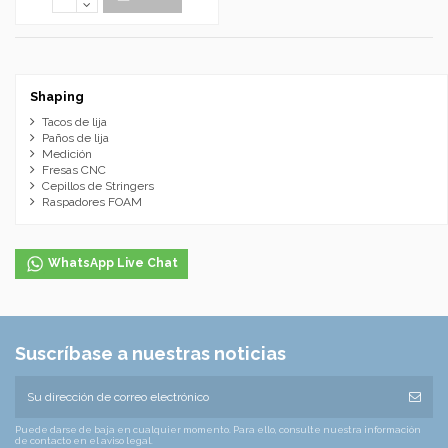
Shaping
Tacos de lija
Paños de lija
Medición
Fresas CNC
Cepillos de Stringers
Raspadores FOAM
WhatsApp Live Chat
Suscríbase a nuestras noticias
Puede darse de baja en cualquier momento. Para ello, consulte nuestra información
de contacto en el aviso legal.