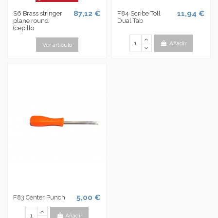
87,12 €
11,94 €
S6 Brass stringer
F84 Scribe Toll
plane round
Dual Tab
(cepillo
Añadir
Ver artículo
5,00 €
F83 Center Punch
Añadir