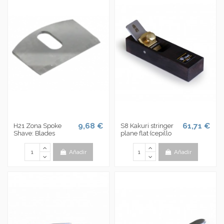
9,68 €
61,71 €
H21 Zona Spoke
S8 Kakuri stringer
Shave: Blades
plane flat (cepillo
Añadir
Añadir